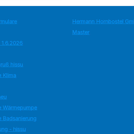
rmulare
Hermann Hornbostel Gm
Master
 1.6.2026
ruß hissu
 Klima
neu
e Wärmepumpe
 Badsanierung
ung - hissu