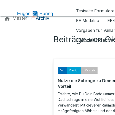
Kontaktieren Sie uns
Testseite Formulare
Master
Archiv
EE Medatsu
EE-
Vorgaben für Vaill
Beiträge von O
Finanzierung anfra
Bad
Design
Lifestyle
Nutze die Schräge zu Dein
Vorteil
Erfahre, wie Du Dein Badezimmer 
Dachschräge in eine Wohlfühloas
verwandelst. Mit cleverer Raumpl
maßgefertigten Möbeln und der r