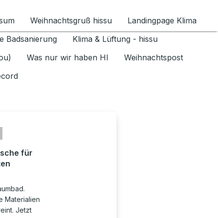
ssum
Weihnachtsgruß hissu
Landingpage Klima
ür Datenschutz 1.6.2026 umschalten
e Badsanierung
Klima & Lüftung - hissu
jou)
Was nur wir haben HI
Weihnachtspost
ecord
sche für
ten
raumbad.
 Materialien
int. Jetzt