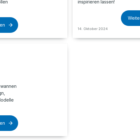
llen
inspirieren lassen!
Weite
sen
14. Oktober 2024
dewannen
gn,
Modelle
sen