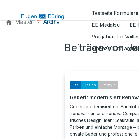
Kontaktieren Sie uns
Testseite Formulare
Master
Archiv
EE Medatsu
EE-
Vorgaben für Vaill
Beiträge von J
Finanzierung anfra
Bad
Design
Lifestyle
Geberit modernisiert Renov
Geberit modernisiert die Badmöb
Renova Plan und Renova Compac
frisches Design, mehr Stauraum, a
Farben und einfache Montage – id
private Bäder und professionelle 