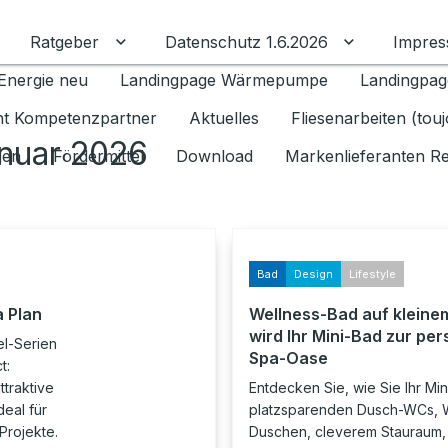
Ratgeber
Datenschutz 1.6.2026
Impre
Untermenü für Ratgeber umschalten
Untermenü f
Energie neu
Landingpage Wärmepumpe
Landingpag
ant Kompetenzpartner
Aktuelles
Fliesenarbeiten (tou
anuar 2026
gen
Fördermittel
Download
Markenlieferanten R
Bad
Design
Lifestyle
a Plan
Wellness-Bad auf kleine
wird Ihr Mini-Bad zur pe
el-Serien
Spa-Oase
t:
ttraktive
Entdecken Sie, wie Sie Ihr Min
eal für
platzsparenden Dusch-WCs, W
Projekte.
Duschen, cleverem Stauraum,