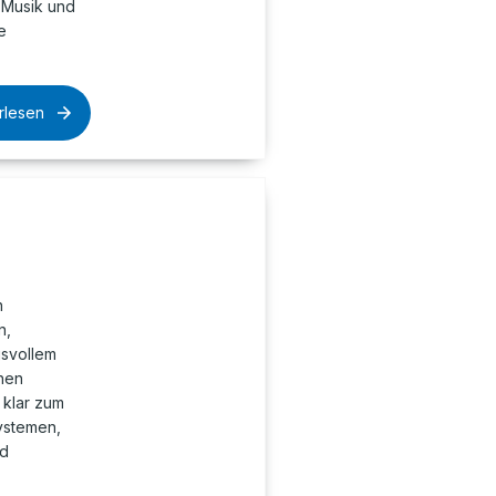
 Musik und
e
rlesen
n
n,
gsvollem
hen
 klar zum
ystemen,
nd