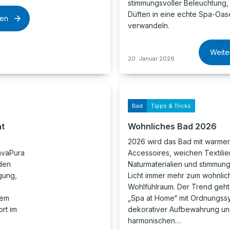
stimmungsvoller Beleuchtung,
Düften in eine echte Spa-Oas
sen
verwandeln.
Weite
20. Januar 2026
Bad
Tipps & Tricks
nt
Wohnliches Bad 2026
2026 wird das Bad mit warme
avaPura
Accessoires, weichen Textilie
den
Naturmaterialien und stimmun
gung,
Licht immer mehr zum wohnlic
Wohlfühlraum. Der Trend geht
nem
„Spa at Home“ mit Ordnungss
rt im
dekorativer Aufbewahrung u
harmonischen…