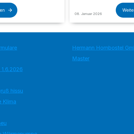
sen
Weite
08. Januar 2026
rmulare
Hermann Hornbostel Gm
Master
 1.6.2026
ruß hissu
 Klima
neu
e Wärmepumpe