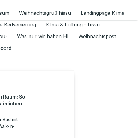
ssum
Weihnachtsgruß hissu
Landingpage Klima
ür Datenschutz 1.6.2026 umschalten
e Badsanierung
Klima & Lüftung - hissu
jou)
Was nur wir haben HI
Weihnachtspost
ecord
m Raum: So
rsönlichen
i-Bad mit
alk-in-