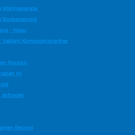
e Wärmepumpe
 Badsanierung
ung - hissu
 Vaillant Kompetenzpartner
ten (toujou)
 haben HI
ost
g anfragen
ranten Record