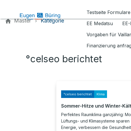
Kontaktieren Sie uns
Testseite Formulare
Master
Kategorie
EE Medatsu
EE-
Vorgaben für Vaill
Finanzierung anfra
°celseo berichtet
°celseo berichtet
Klima
Sommer-Hitze und Winter-Käl
Perfektes Raumklima ganzjährig: M
Lüftungs- und Klimasysteme sparen
Energie, verbessern die Gesundhei