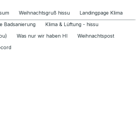
ssum
Weihnachtsgruß hissu
Landingpage Klima
ür Datenschutz 1.6.2026 umschalten
e Badsanierung
Klima & Lüftung - hissu
jou)
Was nur wir haben HI
Weihnachtspost
ecord