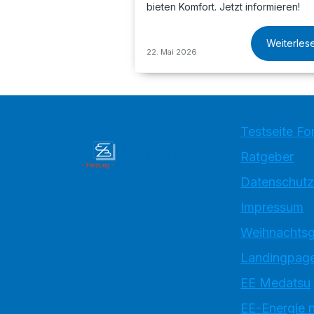
bieten Komfort. Jetzt informieren!
Weiterles
22. Mai 2026
Testseite Fo
Ratgeber
Datenschutz
Impressum
Weihnachtsg
Landingpage
EE Medatsu
EE-Energie 