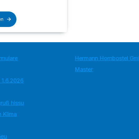
en
rmulare
Hermann Hornbostel Gm
Master
 1.6.2026
ruß hissu
 Klima
neu