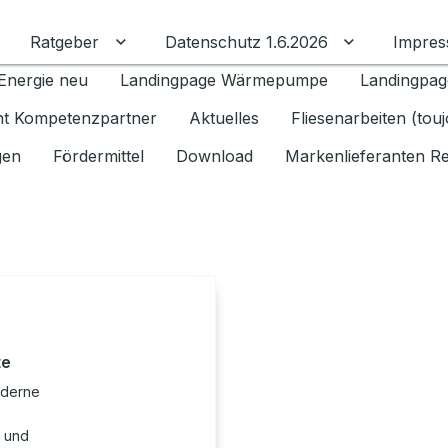
Ratgeber
Datenschutz 1.6.2026
Impre
Untermenü für Ratgeber umschalten
Untermenü f
Energie neu
Landingpage Wärmepumpe
Landingpag
ant Kompetenzpartner
Aktuelles
Fliesenarbeiten (tou
gen
Fördermittel
Download
Markenlieferanten R
te
oderne
t und