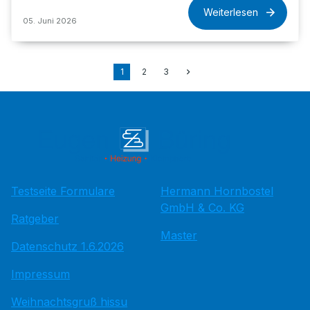
Weiterlesen
05. Juni 2026
1
2
3
Testseite Formulare
Hermann Hornbostel
GmbH & Co. KG
Ratgeber
Master
Datenschutz 1.6.2026
Impressum
Weihnachtsgruß hissu