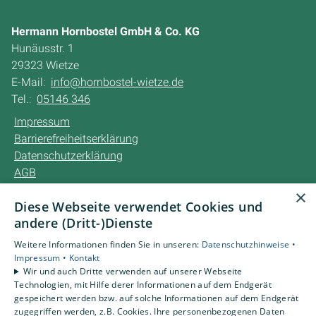
Hermann Hornbostel GmbH & Co. KG
Hunäusstr. 1
29323 Wietze
E-Mail:
info@hornbostel-wietze.de
Tel.:
05146 346
Impressum
Barrierefreiheitserklärung
Datenschutzerklärung
AGB
×
Diese Webseite verwendet Cookies und
Unsere Bereiche
andere (Dritt-)Dienste
Privatkunden
Karriere
Weitere Informationen finden Sie in unseren:
Datenschutzhinweise •
Unternehmen
Impressum •
Kontakt
Wir und auch Dritte verwenden auf unserer Webseite
Kontakt
Technologien, mit Hilfe derer Informationen auf dem Endgerät
gespeichert werden bzw. auf solche Informationen auf dem Endgerät
zugegriffen werden, z.B. Cookies. Ihre personenbezogenen Daten