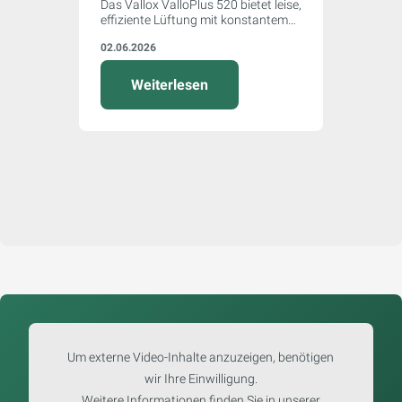
Das Vallox ValloPlus 520 bietet leise,
effiziente Lüftung mit konstantem
Volumenstrom. Für hohe
02.06.2026
Luftqualität, einfache
Inbetriebnahme und maximalen
Komfort im Einfamilienhaus.
Weiterlesen
Um externe Video-Inhalte anzuzeigen, benötigen
wir Ihre Einwilligung.
Weitere Informationen finden Sie in unserer