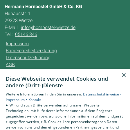
Hermann Hornbostel GmbH & Co. KG
Hunäusstr. 1
29323 Wietze
E-Mail:
info@hornbostel-wietze.de
Tel.:
05146 346
Impressum
Barrierefreiheitserklärung
Datenschutzerklärung
AGB
×
Diese Webseite verwendet Cookies und
Unsere Bereiche
andere (Dritt-)Dienste
Privatkunden
Karriere
Weitere Informationen finden Sie in unseren:
Datenschutzhinweise •
Unternehmen
Impressum •
Kontakt
Wir und auch Dritte verwenden auf unserer Webseite
Kontakt
Technologien, mit Hilfe derer Informationen auf dem Endgerät
gespeichert werden bzw. auf solche Informationen auf dem Endgerät
zugegriffen werden, z.B. Cookies. Ihre personenbezogenen Daten
Um externe HTML-Inhalte anzuzeigen, benötigen wir
werden von uns und den eingebundenen Partnern gespeichert und