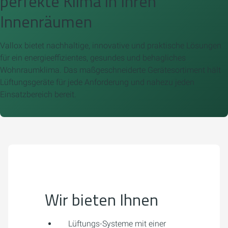
perfekte Klima in Ihren
Innenräumen
Vallox bietet nachhaltige, innovative und praktische Lösungen
für ein energieeffizientes, gesundes und behagliches
Wohnraumklima. Das maßgeschneiderte Gerätesortiment hält
Lüftungsgeräte für jede Anforderung und nahezu jeden
Einsatzbereich bereit.
Wir bieten Ihnen
Lüftungs-Systeme mit einer