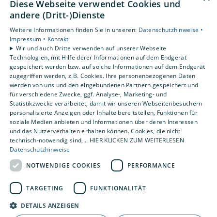
Diese Webseite verwendet Cookies und
Unsere Bereiche
andere (Dritt-)Dienste
Privatkunden
Karriere
Weitere Informationen finden Sie in unseren:
Datenschutzhinweise •
Unternehmen
Impressum •
Kontakt
Wir und auch Dritte verwenden auf unserer Webseite
Kontakt
Technologien, mit Hilfe derer Informationen auf dem Endgerät
gespeichert werden bzw. auf solche Informationen auf dem Endgerät
zugegriffen werden, z.B. Cookies. Ihre personenbezogenen Daten
Um externe HTML-Inhalte anzuzeigen, benötigen wir
werden von uns und den eingebundenen Partnern gespeichert und
Ihre Einwilligung.
für verschiedene Zwecke, ggf. Analyse-, Marketing- und
Statistikzwecke verarbeitet, damit wir unseren Webseitenbesuchern
Weitere Informationen finden Sie in unserer
personalisierte Anzeigen oder Inhalte bereitstellen, Funktionen für
Datenschutzerklärung.
soziale Medien anbieten und Informationen über deren Interessen
und das Nutzerverhalten erhalten können. Cookies, die nicht
technisch-notwendig sind,... HIER KLICKEN ZUM WEITERLESEN
Cookie-Einstellungen öffnen
Datenschutzhinweise
NOTWENDIGE COOKIES
PERFORMANCE
TARGETING
FUNKTIONALITÄT
DETAILS ANZEIGEN