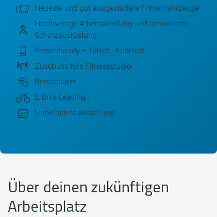
Neueste und gut ausgestattete Firmenfahrzeuge
Hochwertige Arbeitskleidung und persönliche
Schutzausrüstung
Firmenhandy + Tablet - Fabrikat
Zuschuss fürs Fitnessstudio
Betriebsarzt
E-Bike-Leasing
Unbefristete Anstellung
Über deinen zukünftigen
Arbeitsplatz