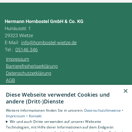
Hermann Hornbostel GmbH & Co. KG
Hunäusstr. 1
29323 Wietze
E-Mail:
info@hornbostel-wietze.de
Tel.:
05146 346
Impressum
Barrierefreiheitserklärung
Datenschutzerklärung
AGB
×
Diese Webseite verwendet Cookies und
Unsere Bereiche
andere (Dritt-)Dienste
Privatkunden
Karriere
Weitere Informationen finden Sie in unseren:
Datenschutzhinweise •
Unternehmen
Impressum •
Kontakt
Wir und auch Dritte verwenden auf unserer Webseite
Kontakt
Technologien, mit Hilfe derer Informationen auf dem Endgerät