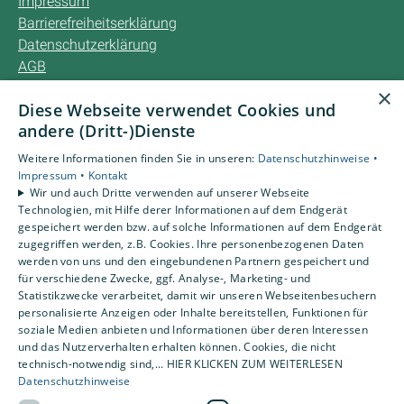
Impressum
Barrierefreiheitserklärung
Datenschutzerklärung
AGB
×
Diese Webseite verwendet Cookies und
Unsere Bereiche
andere (Dritt-)Dienste
Privatkunden
Karriere
Weitere Informationen finden Sie in unseren:
Datenschutzhinweise •
Unternehmen
Impressum •
Kontakt
Wir und auch Dritte verwenden auf unserer Webseite
Kontakt
Technologien, mit Hilfe derer Informationen auf dem Endgerät
gespeichert werden bzw. auf solche Informationen auf dem Endgerät
zugegriffen werden, z.B. Cookies. Ihre personenbezogenen Daten
Um externe HTML-Inhalte anzuzeigen, benötigen wir
werden von uns und den eingebundenen Partnern gespeichert und
Ihre Einwilligung.
für verschiedene Zwecke, ggf. Analyse-, Marketing- und
Statistikzwecke verarbeitet, damit wir unseren Webseitenbesuchern
Weitere Informationen finden Sie in unserer
personalisierte Anzeigen oder Inhalte bereitstellen, Funktionen für
Datenschutzerklärung.
soziale Medien anbieten und Informationen über deren Interessen
und das Nutzerverhalten erhalten können. Cookies, die nicht
technisch-notwendig sind,... HIER KLICKEN ZUM WEITERLESEN
Cookie-Einstellungen öffnen
Datenschutzhinweise