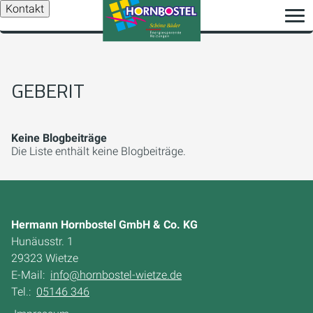
Kontakt
GEBERIT
Keine Blogbeiträge
Die Liste enthält keine Blogbeiträge.
Hermann Hornbostel GmbH & Co. KG
Hunäusstr. 1
29323 Wietze
E-Mail:
info@hornbostel-wietze.de
Tel.:
05146 346