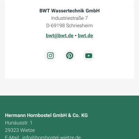
BWT Wassertechnik GmbH
Industriestraße 7
D-69198 Schriesheim
bwt@bwt.de
•
bwt.de
Hermann Hornbostel GmbH & Co. KG
Hunäusstr. 1
29323 Wietze
E-Mail:
info@hornbostel-wietze.de