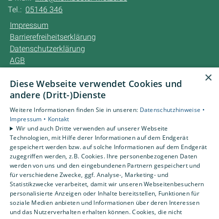
Tel.:
05146 346
Impressum
Barrierefreiheitserklärung
Datenschutzerklärung
AGB
×
Diese Webseite verwendet Cookies und
Unsere Bereiche
andere (Dritt-)Dienste
Privatkunden
Karriere
Weitere Informationen finden Sie in unseren:
Datenschutzhinweise •
Unternehmen
Impressum •
Kontakt
Wir und auch Dritte verwenden auf unserer Webseite
Kontakt
Technologien, mit Hilfe derer Informationen auf dem Endgerät
gespeichert werden bzw. auf solche Informationen auf dem Endgerät
zugegriffen werden, z.B. Cookies. Ihre personenbezogenen Daten
Um externe HTML-Inhalte anzuzeigen, benötigen wir
werden von uns und den eingebundenen Partnern gespeichert und
Ihre Einwilligung.
für verschiedene Zwecke, ggf. Analyse-, Marketing- und
Statistikzwecke verarbeitet, damit wir unseren Webseitenbesuchern
Weitere Informationen finden Sie in unserer
personalisierte Anzeigen oder Inhalte bereitstellen, Funktionen für
Datenschutzerklärung.
soziale Medien anbieten und Informationen über deren Interessen
und das Nutzerverhalten erhalten können. Cookies, die nicht