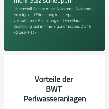
mehr Salz schleppen!
Ultraschall-Sensor misst Salzvorrat, Salzstand-
Anzeige und Erinnerung in der App,
vollautonome Bestellung und Frei-Haus-
Zustellung just in time, ergonomisches 2 x 10
kg Easy Pack
Vorteile der
BWT
Perlwasseranlagen