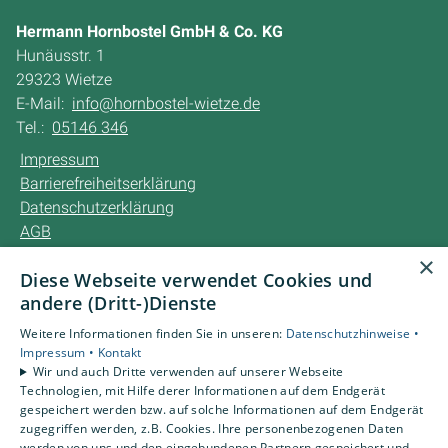
Hermann Hornbostel GmbH & Co. KG
Hunäusstr. 1
29323 Wietze
E-Mail:
info@hornbostel-wietze.de
Tel.:
05146 346
Impressum
Barrierefreiheitserklärung
Datenschutzerklärung
AGB
×
Diese Webseite verwendet Cookies und
Unsere Bereiche
andere (Dritt-)Dienste
Privatkunden
Karriere
Weitere Informationen finden Sie in unseren:
Datenschutzhinweise •
Unternehmen
Impressum •
Kontakt
Wir und auch Dritte verwenden auf unserer Webseite
Kontakt
Technologien, mit Hilfe derer Informationen auf dem Endgerät
gespeichert werden bzw. auf solche Informationen auf dem Endgerät
zugegriffen werden, z.B. Cookies. Ihre personenbezogenen Daten
Um externe HTML-Inhalte anzuzeigen, benötigen wir
werden von uns und den eingebundenen Partnern gespeichert und