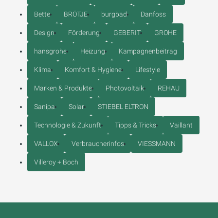
Bette
BRÖTJE
burgbad
Danfoss
Design
Förderung
GEBERIT
GROHE
hansgrohe
Heizung
Kampagnenbeitrag
Klima
Komfort & Hygiene
Lifestyle
Marken & Produkte
Photovoltaik
REHAU
Sanipa
Solar
STIEBEL ELTRON
Technologie & Zukunft
Tipps & Tricks
Vaillant
VALLOX
Verbraucherinfos
VIESSMANN
Villeroy + Boch