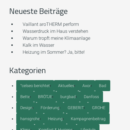
Neueste Beiträge
Vaillant aroTHERM perform
Wasserdruck im Haus verstehen
Warum tropft meine Klimaanlage
Kalk im Wasser
Heizung im Sommer? Ja, bitte!
Kategorien
°celseo berichtet
Aktuelles
Axor
Bad
Bette
BRÖTJE
burgbad
Danfoss
Design
Förderung
GEBERIT
GROHE
hansgrohe
Heizung
Kampagnenbeitrag
Klima
Komfort & Hygiene
Lifestyle