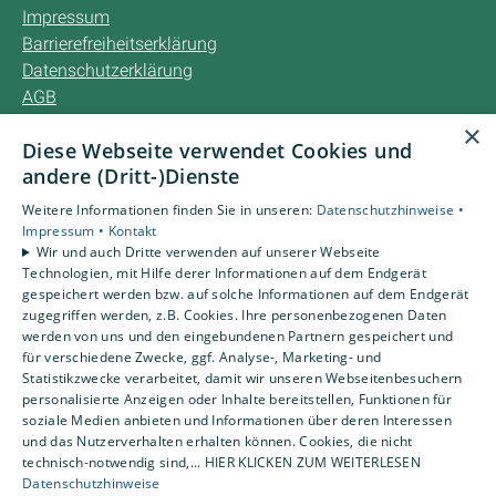
Impressum
Barrierefreiheitserklärung
Datenschutzerklärung
AGB
×
Diese Webseite verwendet Cookies und
Unsere Bereiche
andere (Dritt-)Dienste
Privatkunden
Karriere
Weitere Informationen finden Sie in unseren:
Datenschutzhinweise •
Unternehmen
Impressum •
Kontakt
Wir und auch Dritte verwenden auf unserer Webseite
Kontakt
Technologien, mit Hilfe derer Informationen auf dem Endgerät
gespeichert werden bzw. auf solche Informationen auf dem Endgerät
zugegriffen werden, z.B. Cookies. Ihre personenbezogenen Daten
Um externe HTML-Inhalte anzuzeigen, benötigen wir
werden von uns und den eingebundenen Partnern gespeichert und
Ihre Einwilligung.
für verschiedene Zwecke, ggf. Analyse-, Marketing- und
Statistikzwecke verarbeitet, damit wir unseren Webseitenbesuchern
Weitere Informationen finden Sie in unserer
personalisierte Anzeigen oder Inhalte bereitstellen, Funktionen für
Datenschutzerklärung.
soziale Medien anbieten und Informationen über deren Interessen
und das Nutzerverhalten erhalten können. Cookies, die nicht
technisch-notwendig sind,... HIER KLICKEN ZUM WEITERLESEN
Cookie-Einstellungen öffnen
Datenschutzhinweise