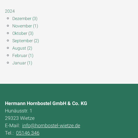
2024
Dezember (3)
November (1)
Oktober (3)
September (2)
August (2)
Februar (1)
Januar (1)
Hermann Hornbostel GmbH & Co. KG
Hunäusstr. 1
29323 Wietze
E-Mail:
info@hornbostel-wietze.de
Tel.:
05146 346