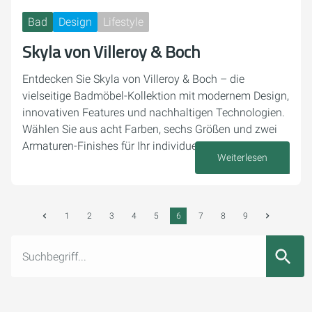
Bad
Design
Lifestyle
Skyla von Villeroy & Boch
Entdecken Sie Skyla von Villeroy & Boch – die
vielseitige Badmöbel-Kollektion mit modernem Design,
innovativen Features und nachhaltigen Technologien.
Wählen Sie aus acht Farben, sechs Größen und zwei
Armaturen-Finishes für Ihr individuelles…
Weiterlesen
12. Juni 2025
1
2
3
4
5
6
7
8
9