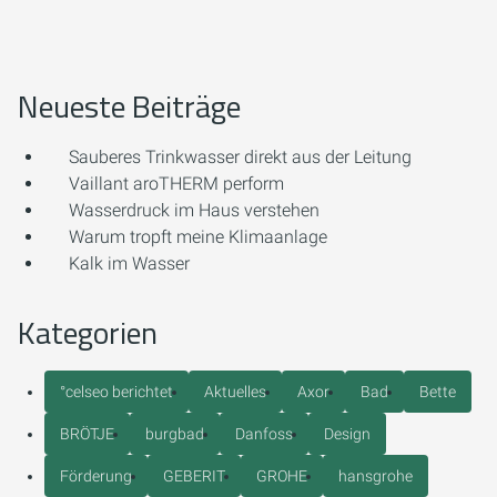
Neueste Beiträge
Sauberes Trinkwasser direkt aus der Leitung
Vaillant aroTHERM perform
Wasserdruck im Haus verstehen
Warum tropft meine Klimaanlage
Kalk im Wasser
Kategorien
°celseo berichtet
Aktuelles
Axor
Bad
Bette
BRÖTJE
burgbad
Danfoss
Design
Förderung
GEBERIT
GROHE
hansgrohe