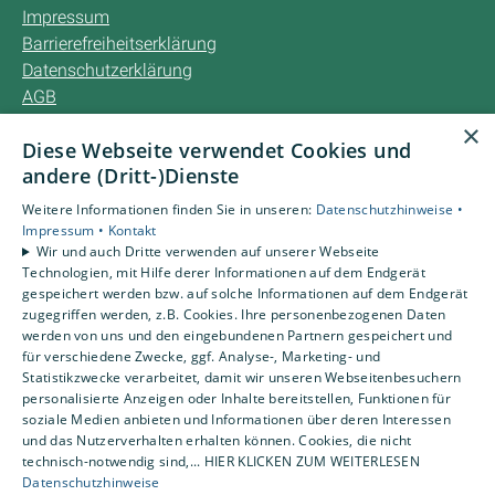
Impressum
Barrierefreiheitserklärung
Datenschutzerklärung
AGB
×
Diese Webseite verwendet Cookies und
Unsere Bereiche
andere (Dritt-)Dienste
Privatkunden
Karriere
Weitere Informationen finden Sie in unseren:
Datenschutzhinweise •
Unternehmen
Impressum •
Kontakt
Wir und auch Dritte verwenden auf unserer Webseite
Kontakt
Technologien, mit Hilfe derer Informationen auf dem Endgerät
gespeichert werden bzw. auf solche Informationen auf dem Endgerät
zugegriffen werden, z.B. Cookies. Ihre personenbezogenen Daten
Um externe HTML-Inhalte anzuzeigen, benötigen wir
werden von uns und den eingebundenen Partnern gespeichert und
Ihre Einwilligung.
für verschiedene Zwecke, ggf. Analyse-, Marketing- und
Statistikzwecke verarbeitet, damit wir unseren Webseitenbesuchern
Weitere Informationen finden Sie in unserer
personalisierte Anzeigen oder Inhalte bereitstellen, Funktionen für
Datenschutzerklärung.
soziale Medien anbieten und Informationen über deren Interessen
und das Nutzerverhalten erhalten können. Cookies, die nicht
technisch-notwendig sind,... HIER KLICKEN ZUM WEITERLESEN
Cookie-Einstellungen öffnen
Datenschutzhinweise