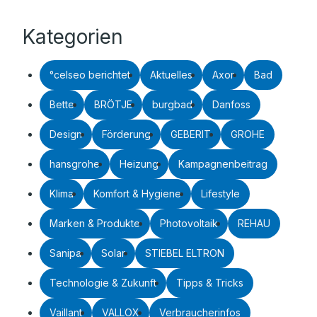
Kategorien
°celseo berichtet
Aktuelles
Axor
Bad
Bette
BRÖTJE
burgbad
Danfoss
Design
Förderung
GEBERIT
GROHE
hansgrohe
Heizung
Kampagnenbeitrag
Klima
Komfort & Hygiene
Lifestyle
Marken & Produkte
Photovoltaik
REHAU
Sanipa
Solar
STIEBEL ELTRON
Technologie & Zukunft
Tipps & Tricks
Vaillant
VALLOX
Verbraucherinfos