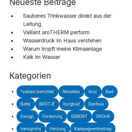
Neueste Beiträge
Sauberes Trinkwasser direkt aus der
Leitung
Vaillant aroTHERM perform
Wasserdruck im Haus verstehen
Warum tropft meine Klimaanlage
Kalk im Wasser
Kategorien
°celseo berichtet
Aktuelles
Axor
Bad
Bette
BRÖTJE
burgbad
Danfoss
Design
Förderung
GEBERIT
GROHE
hansgrohe
Heizung
Kampagnenbeitrag