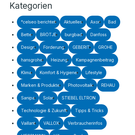
Kategorien
°celseo berichtet
Aktuelles
Axor
Bad
Bette
BRÖTJE
burgbad
Danfoss
Design
Förderung
GEBERIT
GROHE
hansgrohe
Heizung
Kampagnenbeitrag
Klima
Komfort & Hygiene
Lifestyle
Marken & Produkte
Photovoltaik
REHAU
Sanipa
Solar
STIEBEL ELTRON
Technologie & Zukunft
Tipps & Tricks
Vaillant
VALLOX
Verbraucherinfos