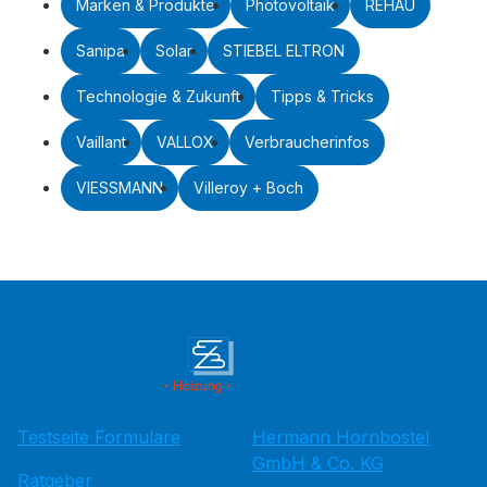
Marken & Produkte
Photovoltaik
REHAU
Sanipa
Solar
STIEBEL ELTRON
Technologie & Zukunft
Tipps & Tricks
Vaillant
VALLOX
Verbraucherinfos
VIESSMANN
Villeroy + Boch
Testseite Formulare
Hermann Hornbostel
GmbH & Co. KG
Ratgeber