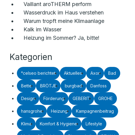
Vaillant aroTHERM perform
Wasserdruck im Haus verstehen
Warum tropft meine Klimaanlage
Kalk im Wasser
Heizung im Sommer? Ja, bitte!
Kategorien
°celseo berichtet
Aktuelles
Axor
Bad
Bette
BRÖTJE
burgbad
Danfoss
Design
Förderung
GEBERIT
GROHE
hansgrohe
Heizung
Kampagnenbeitrag
Klima
Komfort & Hygiene
Lifestyle