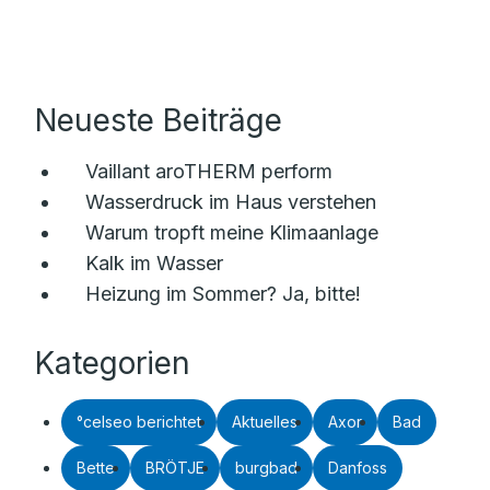
Neueste Beiträge
Vaillant aroTHERM perform
Wasserdruck im Haus verstehen
Warum tropft meine Klimaanlage
Kalk im Wasser
Heizung im Sommer? Ja, bitte!
Kategorien
°celseo berichtet
Aktuelles
Axor
Bad
Bette
BRÖTJE
burgbad
Danfoss