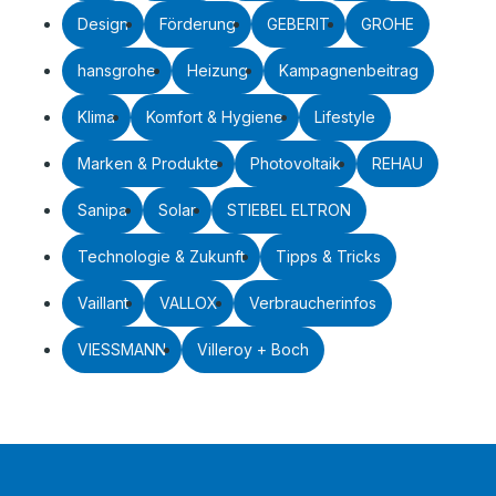
Design
Förderung
GEBERIT
GROHE
hansgrohe
Heizung
Kampagnenbeitrag
Klima
Komfort & Hygiene
Lifestyle
Marken & Produkte
Photovoltaik
REHAU
Sanipa
Solar
STIEBEL ELTRON
Technologie & Zukunft
Tipps & Tricks
Vaillant
VALLOX
Verbraucherinfos
VIESSMANN
Villeroy + Boch