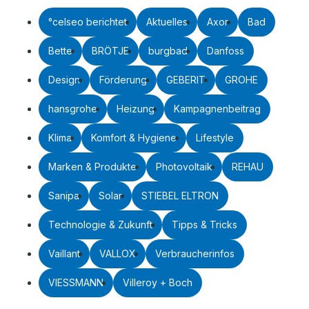
°celseo berichtet
Aktuelles
Axor
Bad
Bette
BRÖTJE
burgbad
Danfoss
Design
Förderung
GEBERIT
GROHE
hansgrohe
Heizung
Kampagnenbeitrag
Klima
Komfort & Hygiene
Lifestyle
Marken & Produkte
Photovoltaik
REHAU
Sanipa
Solar
STIEBEL ELTRON
Technologie & Zukunft
Tipps & Tricks
Vaillant
VALLOX
Verbraucherinfos
VIESSMANN
Villeroy + Boch